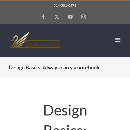
Skip
514-581-0471
to
Facebook
X
YouTube
Instagram
content
Design Basics: Always carry a notebook
Design