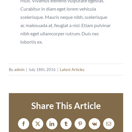
risus. Vivamus eleifend vulputate egestas.
Curabitur in diam eget lorem vehicula
scelerisque. Mauris neque nibh, scelerisque
ac malesuada at, feugiat a nisl. Etiam pulvinar
nibh eget ullamcorper rutrum. Duis nec
lobortis ex.
By
admin
|
July 18th, 2016
|
Latest Articles
Share This Article
Facebook
X
LinkedIn
Tumblr
Pinterest
Vk
Email